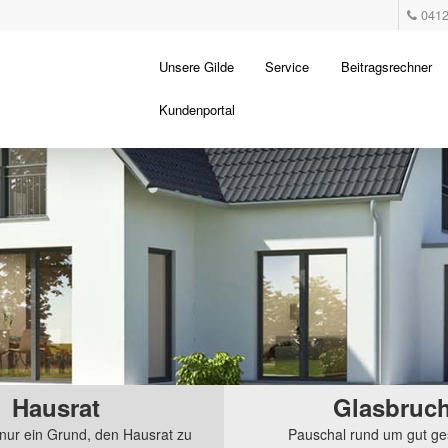
0412
Hauptmenü
Unsere Gilde
Service
Beitragsrechner
Zum
Kundenportal
primären
Inhalt
springen
Hausrat
Glasbruc
 nur ein Grund, den Hausrat zu
Pauschal rund um gut ge