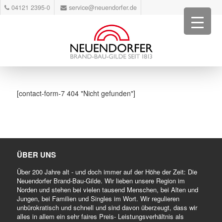
04121 2395-0
service@neuendorfer.de
[contact-form-7 404 "Nicht gefunden"]
ÜBER UNS
Über 200 Jahre alt - und doch immer auf der Höhe der Zeit: Die
Neuendorfer Brand-Bau-Gilde. Wir lieben unsere Region im
Norden und stehen bei vielen tausend Menschen, bei Alten und
Jungen, bei Familien und Singles im Wort. Wir regulieren
unbürokratisch und schnell und sind davon überzeugt, dass wir
alles in allem ein sehr faires Preis- Leistungsverhältnis als